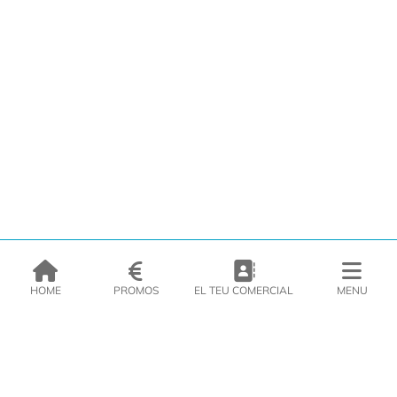
HOME
PROMOS
EL TEU COMERCIAL
MENU
EMPRESA
PRODUCTES
CATÀLEGS
INSPIRA’T
PREMSA
CONTACTE
DEL MORAL Congelats C/Migdia 3 - 5, 17458 - Fornells de la Selva -
Telf:
972
47
61 51