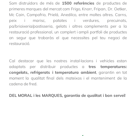
Som distruïdors de més de
1500 referències
de productes de
primeres marques del mercat com Frigo, Knorr, Fripan, Dr. Oetker,
Mc Cain, Campofrio, Prielá, Anedilco, entre moltes altres. Carns,
peix i marisc, patates i verdures, precuinats,
pa/brioixeria/pastisseria, gelats i altres complements per a la
restauració professional, un complert i ampli portfoli de productes
on segur que trobaràs el que necessites pel teu
negoci de
restauració.
Cal destacar que les nostres instal·lacions i vehicles estan
adaptats per distribuir productes a
tres temperatures:
congelats, refrigerats i temperatura ambient
, garantin en tot
moment la qualitat final dels mateixos i el manteniment de la
cadena de fred.
DEL MORAL i les MARQUES, garantia de qualitat i bon servei!