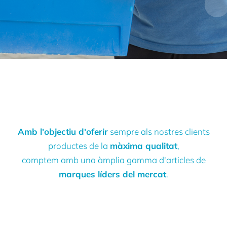
Amb l'objectiu d'oferir
sempre als nostres clients
productes de la
màxima qualitat
,
comptem amb una àmplia gamma d'articles de
marques líders del mercat
.