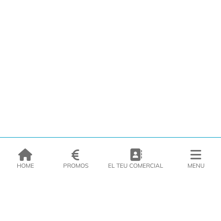
HOME
PROMOS
EL TEU COMERCIAL
MENU
EMPRESA
PRODUCTES
CATÀLEGS
INSPIRA’T
PREMSA
CONTACTE
DEL MORAL Congelats C/Migdia 3 - 5, 17458 - Fornells de la Selva -
Telf:
972
47
61 51