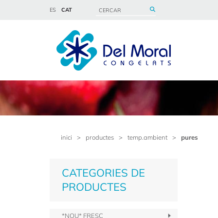
ES
CAT
inici
>
productes
>
temp.ambient
>
pures
CATEGORIES DE
PRODUCTES
*NOU* FRESC