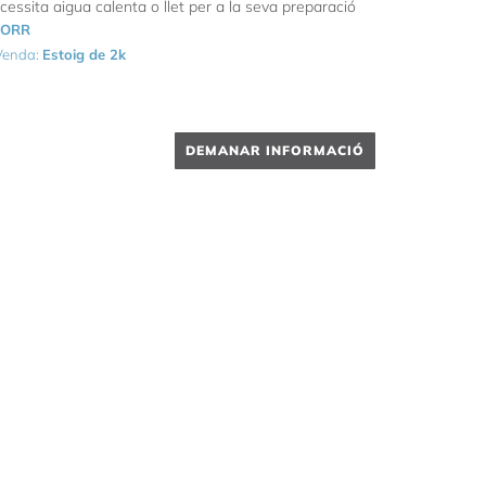
essita aigua calenta o llet per a la seva preparació
NORR
 Venda:
Estoig de 2k
DEMANAR INFORMACIÓ