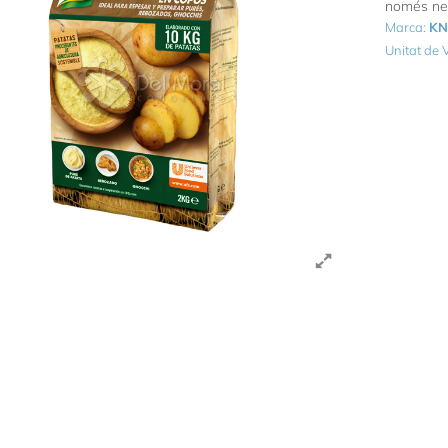
només nec
Marca:
K
Unitat de