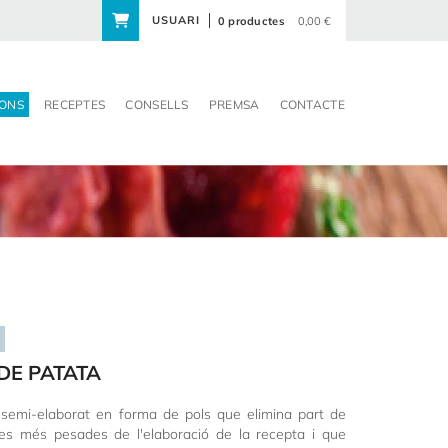
USUARI
0 productes
0,00 €
ONS
RECEPTES
CONSELLS
PREMSA
CONTACTE
DE PATATA
semi-elaborat en forma de pols que elimina part de
es més pesades de l'elaboració de la recepta i que