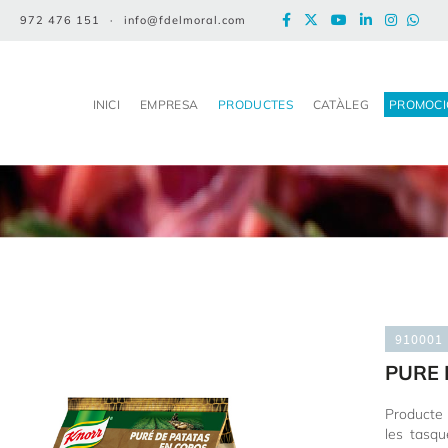
972 476 151
·
info@fdelmoral.com
INICI
EMPRESA
PRODUCTES
CATÀLEG
PROMOCI
910001
PURE 
Producte 
les tasqu