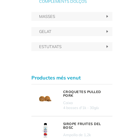
COMPLEMENTS DOLÇOS
MASSES
GELAT
ESTUTXATS
Productes més venut
CROQUETES PULLED
PORK
Caixa
4 bosses d'1k - 30g/u
SIROPE FRUITES DEL
BOSC
Ampolla de 1,2k