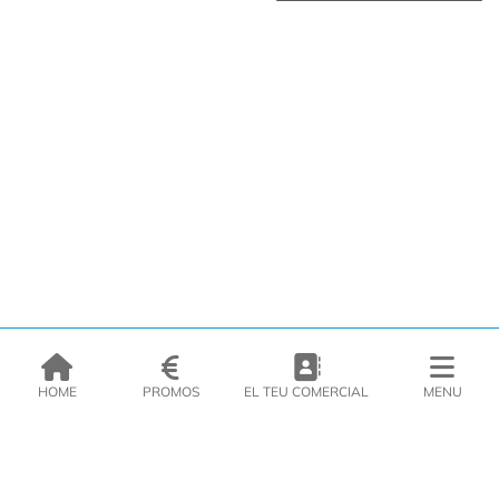
HOME
PROMOS
EL TEU COMERCIAL
MENU
EMPRESA
PRODUCTES
CATÀLEGS
INSPIRA’T
PREMSA
CONTACTE
DEL MORAL Congelats C/Migdia 3 - 5, 17458 - Fornells de la Selva -
Telf:
972
47
61 51