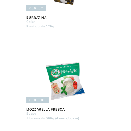
800502
BURRATINA
Caixa
8 unitats de 125g
800500B
MOZZARELLA FRESCA
Bossa
1 bosses de 500g (4 mozz/bossa)