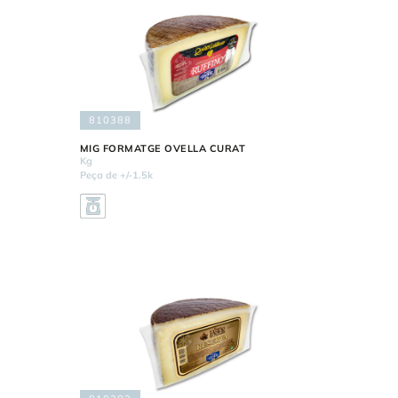
810388
MIG FORMATGE OVELLA CURAT
Kg
Peça de +/-1.5k