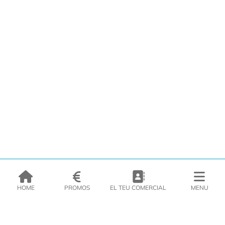
HOME
PROMOS
EL TEU COMERCIAL
MENU
EMPRESA
PRODUCTES
CATÀLEGS
INSPIRA’T
PREMSA
CONTACTE
DEL MORAL Congelats C/Migdia 3 - 5, 17458 - Fornells de la Selva -