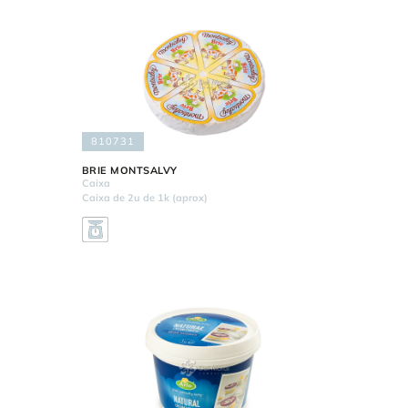
810731
BRIE MONTSALVY
Caixa
Caixa de 2u de 1k (aprox)