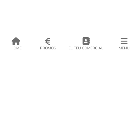
HOME
PROMOS
EL TEU COMERCIAL
MENU
EMPRESA
PRODUCTES
CATÀLEGS
INSPIRA’T
PREMSA
CONTACTE
DEL MORAL Congelats C/Migdia 3 - 5, 17458 - Fornells de la Selva -
Telf:
972
47
61 51
Àrea Clients
|
Cistella
|
Política de cookies
|
Política de
privacitat
|
Avís legal
|
Avís Imatges
|
Xarxes Socials
DISSENY WEB
VITI