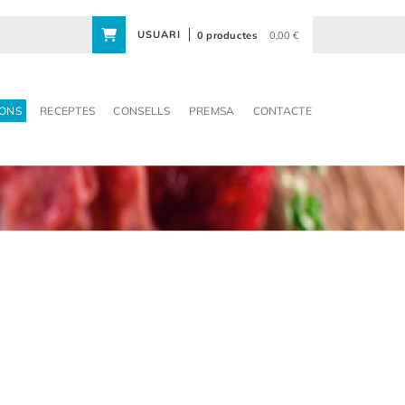
USUARI
0 productes
0,00 €
ONS
RECEPTES
CONSELLS
PREMSA
CONTACTE