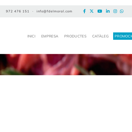
972 476 151
·
info@fdelmoral.com
INICI
EMPRESA
PRODUCTES
CATÀLEG
PROMOCI