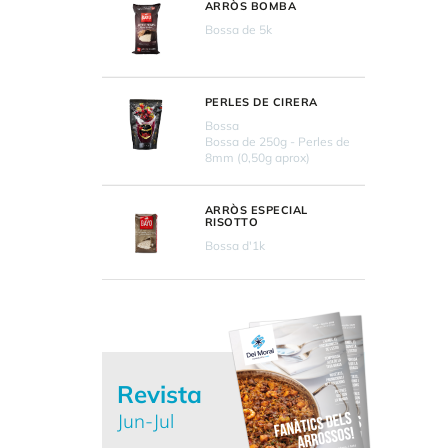
ARRÒS BOMBA
Bossa de 5k
PERLES DE CIRERA
Bossa
Bossa de 250g - Perles de
8mm (0,50g aprox)
ARRÒS ESPECIAL
RISOTTO
Bossa d'1k
Revista
Jun-Jul