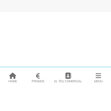
HOME
PROMOS
EL TEU COMERCIAL
MENU
EMPRESA
PRODUCTES
CATÀLEGS
INSPIRA’T
PREMSA
CONTACTE
DEL MORAL Congelats C/Migdia 3 - 5, 17458 - Fornells de la Selva -
Telf:
972
47
61 51