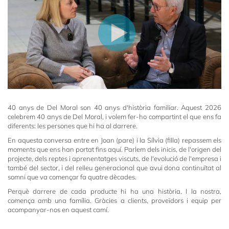
40 anys de Del Moral son 40 anys d'història familiar. Aquest 2026
celebrem 40 anys de Del Moral, i volem fer-ho compartint el que ens fa
diferents: les persones que hi ha al darrere.
En aquesta conversa entre en Joan (pare) i la Sílvia (filla) repassem els
moments que ens han portat fins aquí. Parlem dels inicis, de l'origen del
projecte, dels reptes i aprenentatges viscuts, de l'evolució de l'empresa i
també del sector, i del relleu generacional que avui dona continuïtat al
somni que va començar fa quatre dècades.
Perquè darrere de cada producte hi ha una història. I la nostra,
comença amb una família. Gràcies a clients, proveïdors i equip per
acompanyar-nos en aquest camí.