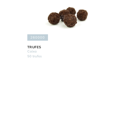
260000
TRUFES
Caixa
50 trufes