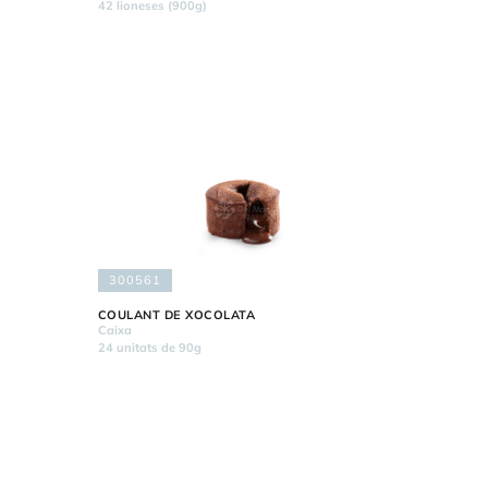
42 lioneses (900g)
300561
COULANT DE XOCOLATA
Caixa
24 unitats de 90g