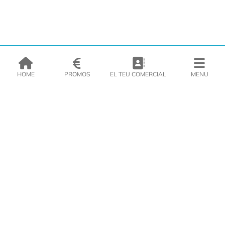
HOME
PROMOS
EL TEU COMERCIAL
MENU
EMPRESA
PRODUCTES
CATÀLEGS
INSPIRA’T
PREMSA
CONTACTE
DEL MORAL Congelats C/Migdia 3 - 5, 17458 - Fornells de la Selva -
Telf:
972
47
61 51
Àrea Clients
|
Cistella
|
Política de cookies
|
Política de
privacitat
|
Avís legal
|
Avís Imatges
|
Xarxes Socials
DISSENY WEB
VITI