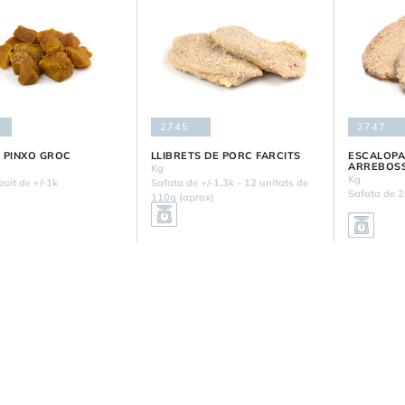
2745
2747
 PINXO GROC
LLIBRETS DE PORC FARCITS
ESCALOPA
ARREBOS
Kg
Kg
uit de +/-1k
Safata de +/-1,3k - 12 unitats de
Safata de 2
110g (aprox)