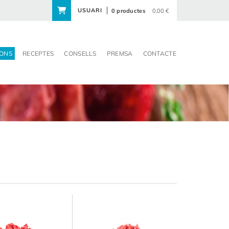
USUARI
0 productes
0,00 €
ONS
RECEPTES
CONSELLS
PREMSA
CONTACTE