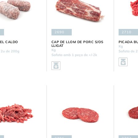
2690
2710
PEL CALDO
CAP DE LLOM DE PORC S/OS
PICADA B
LLIGAT
Kg
Kg
 2u de 200g
Safata de 2
Safata amb 1 peça de +/-2k