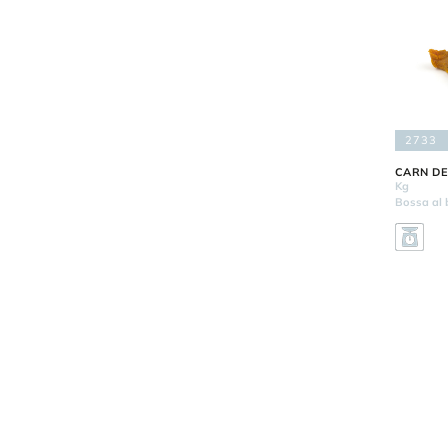
2733
CARN DE
Kg
Bossa al b