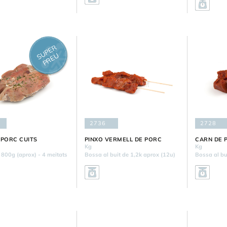
U
P
E
R
P
R
E
S
U
2736
2728
 PORC CUITS
PINXO VERMELL DE PORC
CARN DE 
Kg
Kg
 800g (aprox) - 4 meitats
Bossa al buit de 1,2k aprox (12u)
Bossa al bu