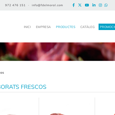
972 476 151
·
info@fdelmoral.com
INICI
EMPRESA
PRODUCTES
CATÀLEG
PROMOCI
cos
BORATS FRESCOS