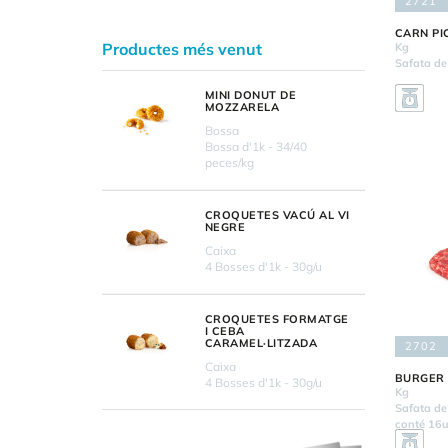
2721
CARN PI
Productes més venut
Kg
Safata de
MINI DONUT DE
MOZZARELA
Bossa
Bossa d'1k - 34/40
peces/kg
CROQUETES VACÚ AL VI
NEGRE
Caixa
4 Bosses d'1k - 30g/u
CROQUETES FORMATGE
I CEBA
CARAMEL·LITZADA
2702
Caixa
BURGER
4 Bosses d'1k - 30g/u
Kg
Safata de
conté 16u