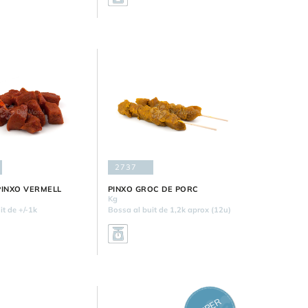
2737
PINXO VERMELL
PINXO GROC DE PORC
Kg
it de +/-1k
Bossa al buit de 1,2k aprox (12u)