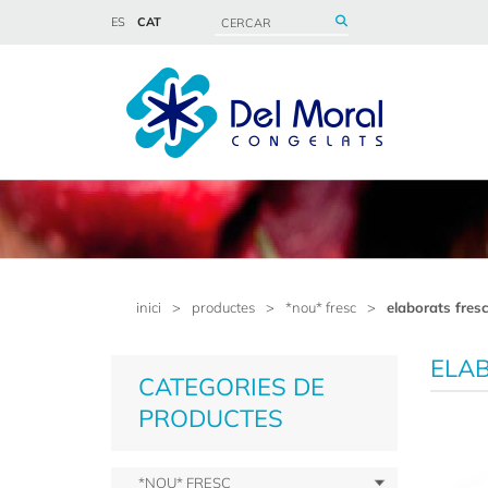
ES
CAT
inici
>
productes
>
*nou* fresc
>
elaborats fres
ELA
CATEGORIES DE
PRODUCTES
*NOU* FRESC