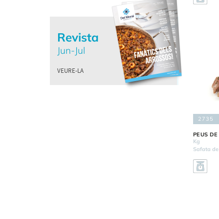
Revista
Jun-Jul
VEURE-LA
2735
PEUS DE
Kg
Safata de