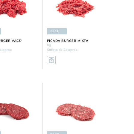
2716
URGER VACÚ
PICADA BURGER MIXTA
Kg
k aprox
Safata de 2k aprox