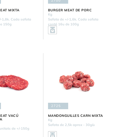
2700
EAT MIXTA
BURGER MEAT DE PORC
Kg
/-1,8k. Cada safata
Safata de +/-1,6k. Cada safata
de 150g
conté 16u de 100g
2725
EAT VACÚ
MANDONGUILLES CARN MIXTA
A
Kg
Safata de 2,5k aprox - 30g/u
nitats de +/-150g