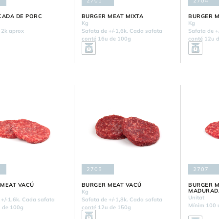
2701
2704
CADA DE PORC
BURGER MEAT MIXTA
BURGER M
Kg
Kg
 2k aprox
Safata de +/-1,6k. Cada safata
Safata de +
conté 16u de 100g
conté 12u 
2705
2707
 MEAT VACÚ
BURGER MEAT VACÚ
BURGER M
MADURAD
Kg
Unitat
 +/-1,6k. Cada safata
Safata de +/-1,8k. Cada safata
Mínim 100 u
 de 100g
conté 12u de 150g