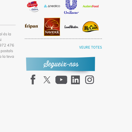
l és la
i
l 972 476
VEURE TOTES
 postals
a la teva