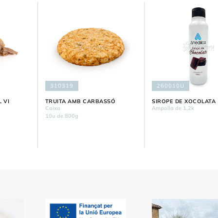
310319
260010U
 VI
TRUITA AMB CARBASSÓ
SIROPE DE XOCOLATA
Caixa
Ampolla de 1,2k
10u de 800g