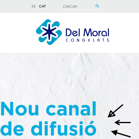
ES
CAT