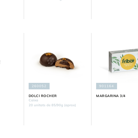
260052
901164
DOLCI ROCHER
MARGARINA 3/4
Caixa
20 unitats de 85/90g (aprox)