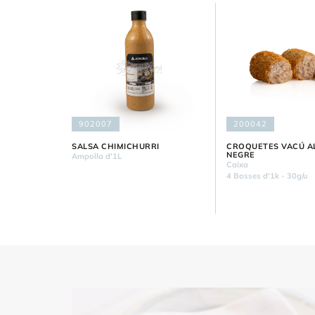
902007
200042
SALSA CHIMICHURRI
CROQUETES VACÚ AL
NEGRE
Ampolla d'1L
Caixa
4 Bosses d'1k - 30g/u