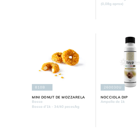
(0,08g aprox)
810B
260030U
MINI DONUT DE MOZZARELA
NOCCIOLA DIP
Bossa
Ampolla de 1k
Bossa d'1k - 34/40 peces/kg