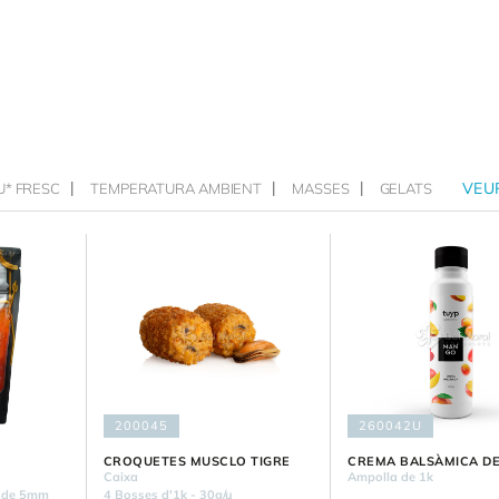
VEU
U* FRESC
TEMPERATURA AMBIENT
MASSES
GELATS
200045
260042U
CROQUETES MUSCLO TIGRE
CREMA BALSÀMICA D
Caixa
Ampolla de 1k
s de 5mm
4 Bosses d'1k - 30g/u