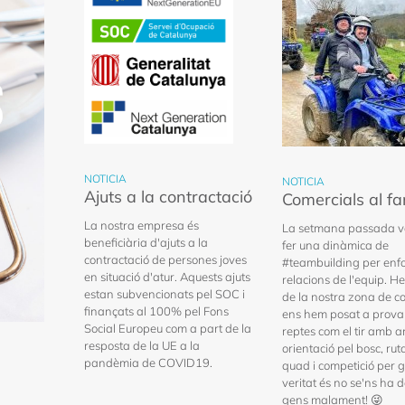
NOTICIA
NOTICIA
Ajuts a la contractació
Comercials al f
La nostra empresa és
La setmana passada v
beneficiària d'ajuts a la
fer una dinàmica de
contractació de persones joves
#teambuilding per enfor
en situació d'atur. Aquests ajuts
relacions de l'equip. He
estan subvencionats pel SOC i
de la nostra zona de co
finançats al 100% pel Fons
ens hem posat a prov
Social Europeu com a part de la
reptes com el tir amb ar
resposta de la UE a la
orientació pel bosc, ru
pandèmia de COVID19.
quad i competició per gr
veritat és no se'ns ha 
gens malament! 😜