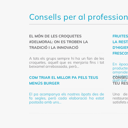
Consells per al profession
EL MÓN DE LES CROQUETES
FRUITES
#DELMORAL: ON ES TROBEN LA
LA RES
TRADICIÓ I LA INNOVACIÓ
D'HIGI
FRESCO
A tots els grups sempre hi ha un fan de les
croquetes, aquell que es menjaria fins i tot
En èpoc
beixamel arrebossada, però...
producte
amanides
sol·licit
COM TRIAR EL MILLOR PA PELS TEUS
CONSEL
gust que a
MENÚS BURGER
TEU RE
El pa acompanya els nostres àpats des de
Una de 
fa segles, però cada elaboració ha estat
restaura
pastada amb uns...
satisfets 