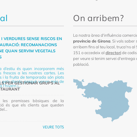
al
On arribem?
La nostra àrea d'influència comercia
 I VERDURES SENSE RISCOS EN
província de Girona
. Si vols saber s
TAURACIÓ: RECOMANACIONS
arribem fins al teu local, truca'ns a
ENE QUAN SERVIM VEGETALS
151 o accedeix al
directori
de codis
S
per veure si tenim servei d'entrega 
població.
a d’estiu és quan incorporem més
s frescos a les nostres cartes. Les
 i la fruita de temporada són plats
ats pels clients, perquè venen més de
LS PER GESTIONAR GRUPS AL
 l’hivern i...
STAURANT
les premisses bàsiques de la
ció és que els clients que queden
del...
VEURE TOTS