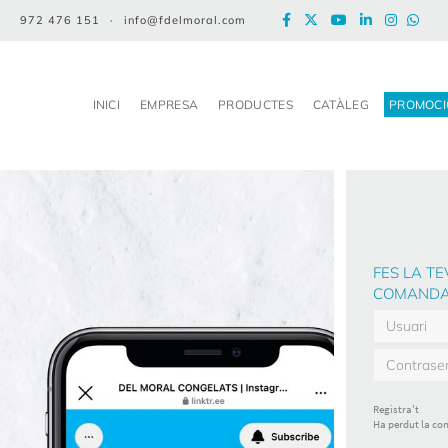
972 476 151
·
info@fdelmoral.com
INICI
EMPRESA
PRODUCTES
CATÀLEG
PROMOCI
FES LA TE
COMANDA
Registra't
Ha perdut la co