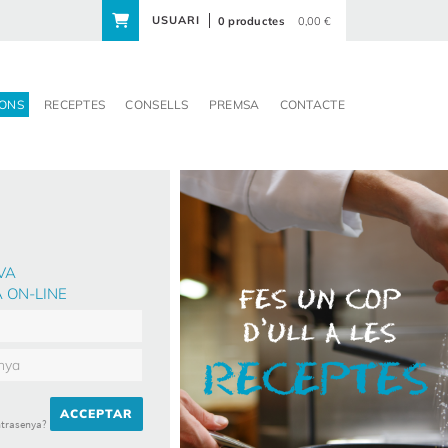
USUARI
0 productes
0,00 €
ONS
RECEPTES
CONSELLS
PREMSA
CONTACTE
VA
 ON-LINE
ACCEPTAR
ntrasenya?