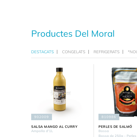
Productes Del Moral
DESTACATS
CONGELATS
REFRIGERATS
*NO
902009
810986
SALSA MANGO AL CURRY
PERLES DE SALMÓ
Ampolla d'1L
Bossa
Bossa de 250g - Perle