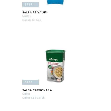
3737
SALSA BEIXAMEL
Unitat
Bossa de 2.5k
3733
SALSA CARBONARA
Caixa
Caixa de 6u d'1k