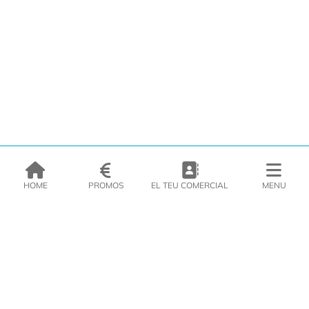
HOME
PROMOS
EL TEU COMERCIAL
MENU
EMPRESA
PRODUCTES
CATÀLEGS
INSPIRA’T
PREMSA
CONTACTE
DEL MORAL Congelats C/Migdia 3 - 5, 17458 - Fornells de la Selva -
Telf:
972
47
61 51