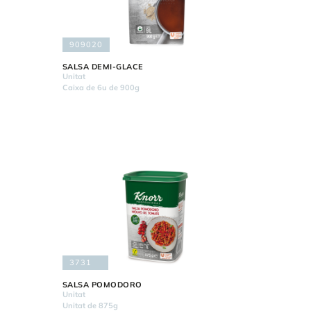
909020
SALSA DEMI-GLACE
Unitat
Caixa de 6u de 900g
3731
SALSA POMODORO
Unitat
Unitat de 875g