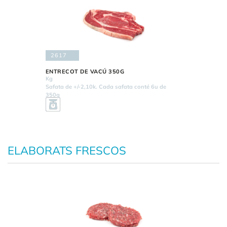
2617
ENTRECOT DE VACÚ 350G
Kg
Safata de +/-2,10k. Cada safata conté 6u de
350g
ELABORATS FRESCOS