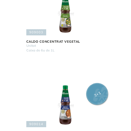
909003
CALDO CONCENTRAT VEGETAL
Unitat
Caixa de 6u de 1L
3+1
909014