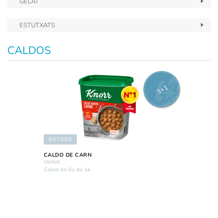
GELAT
ESTUTXATS
CALDOS
3+1
907000
CALDO DE CARN
Unitat
Caixa de 6u de 1k