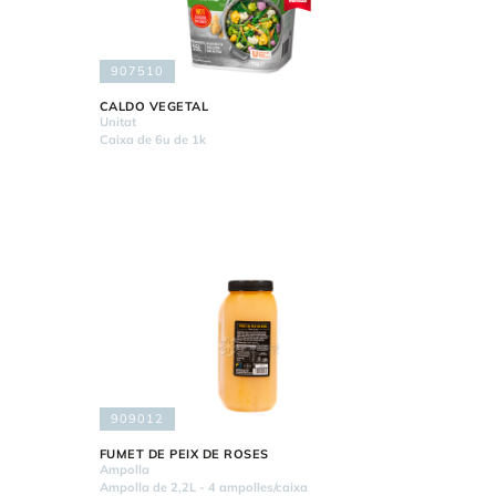
907510
CALDO VEGETAL
Unitat
Caixa de 6u de 1k
909012
FUMET DE PEIX DE ROSES
Ampolla
Ampolla de 2,2L - 4 ampolles/caixa