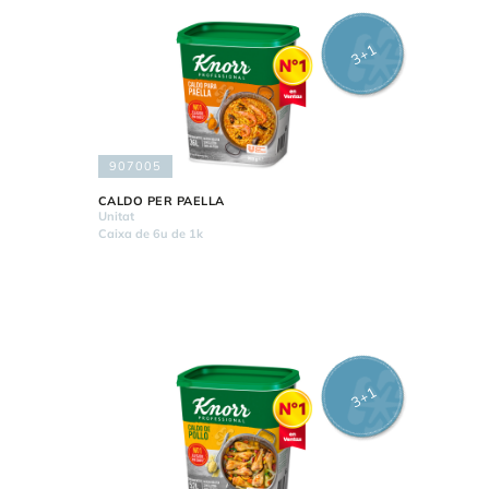
3+1
907005
CALDO PER PAELLA
Unitat
Caixa de 6u de 1k
3+1