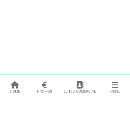
HOME
PROMOS
EL TEU COMERCIAL
MENU
EMPRESA
PRODUCTES
CATÀLEGS
INSPIRA’T
PREMSA
CONTACTE
DEL MORAL Congelats C/Migdia 3 - 5, 17458 - Fornells de la Selva -
Telf:
972
47
61 51