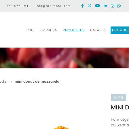
972 476 151
·
info@fdelmoral.com
INICI
EMPRESA
PRODUCTES
CATÀLEG
PROMOCI
acks
>
mini donut de mozzarela
810B
MINI 
Formatge
cruixent 