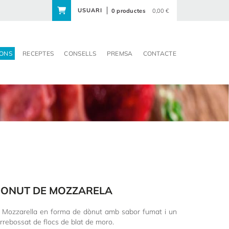
USUARI
0 productes
0,00 €
ONS
RECEPTES
CONSELLS
PREMSA
CONTACTE
DONUT DE MOZZARELA
 Mozzarella en forma de dònut amb sabor fumat i un
arrebossat de flocs de blat de moro.