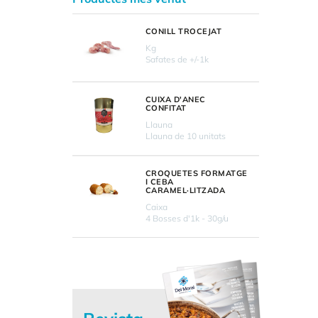
CONILL TROCEJAT
Kg
Safates de +/-1k
CUIXA D'ANEC
CONFITAT
Llauna
Llauna de 10 unitats
CROQUETES FORMATGE
I CEBA
CARAMEL·LITZADA
Caixa
4 Bosses d'1k - 30g/u