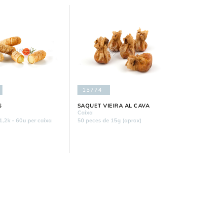
15774
S
SAQUET VIEIRA AL CAVA
Caixa
1,2k - 60u per caixa
50 peces de 15g (aprox)