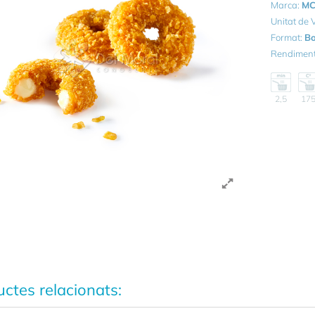
Marca:
MC
Unitat de
Format:
Bo
Rendimen
2,5
17
ctes relacionats: