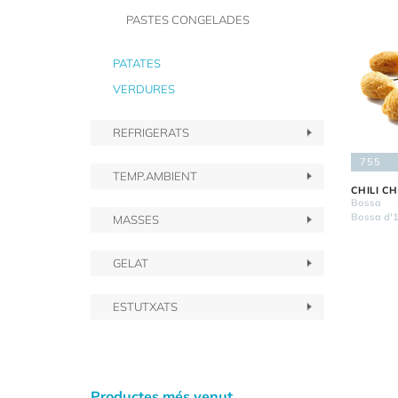
PASTES CONGELADES
PATATES
VERDURES
REFRIGERATS
755
TEMP.AMBIENT
CHILI C
Bossa
Bossa d'1
MASSES
GELAT
ESTUTXATS
Productes més venut