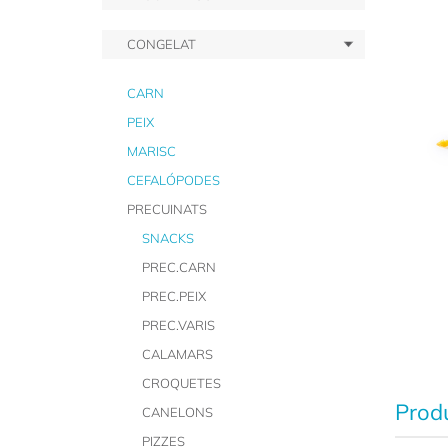
CONGELAT
CARN
PEIX
MARISC
CEFALÓPODES
PRECUINATS
SNACKS
PREC.CARN
PREC.PEIX
PREC.VARIS
CALAMARS
CROQUETES
Produ
CANELONS
PIZZES