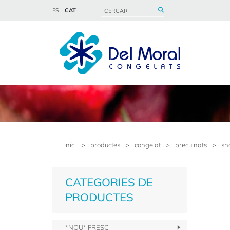
ES
CAT
inici
>
productes
>
congelat
>
precuinats
>
sn
CATEGORIES DE
PRODUCTES
*NOU* FRESC