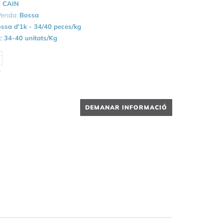
 CAIN
 Venda:
Bossa
ssa d'1k - 34/40 peces/kg
t:
34-40 unitats/Kg
5
DEMANAR INFORMACIÓ