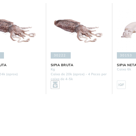
30222
30153
RUTA
SIPIA BRUTA
SIPIA NET
Kg
Caixa 6k
24k (aprox)
Caixa de 20k (aprox) - 4 Peces per
caixa de 4-5k