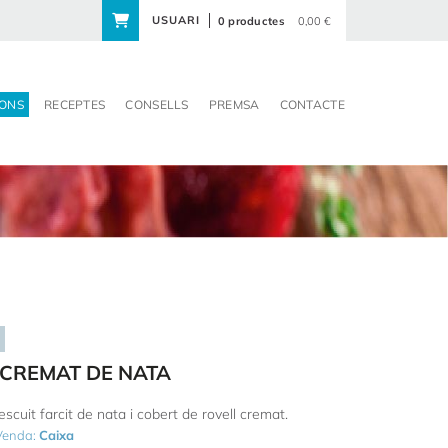
USUARI
0 productes
0,00 €
ONS
RECEPTES
CONSELLS
PREMSA
CONTACTE
CREMAT DE NATA
scuit farcit de nata i cobert de rovell cremat.
 Venda:
Caixa