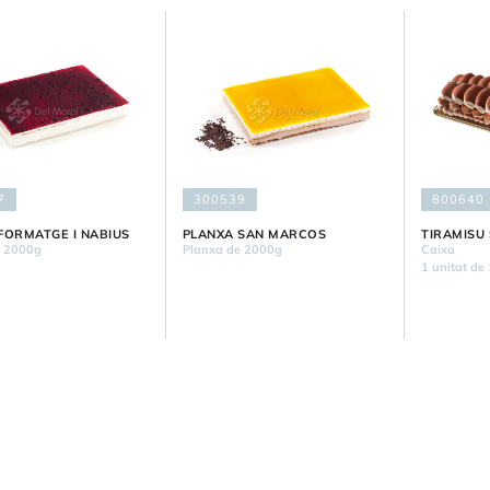
7
300539
800640
FORMATGE I NABIUS
PLANXA SAN MARCOS
TIRAMISU
e 2000g
Planxa de 2000g
Caixa
1 unitat de