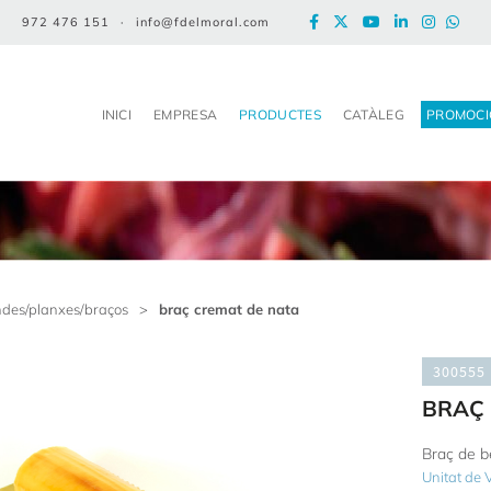
972 476 151
·
info@fdelmoral.com
INICI
EMPRESA
PRODUCTES
CATÀLEG
PROMOCI
des/planxes/braços
>
braç cremat de nata
300555
BRAÇ 
Braç de be
Unitat de