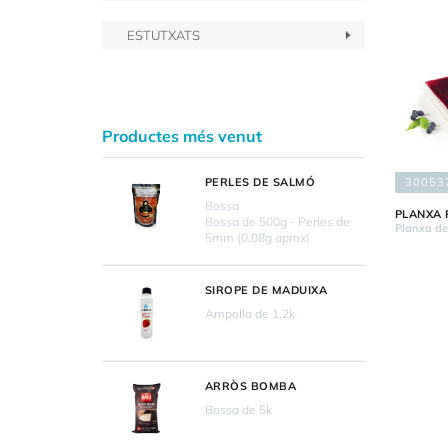
ESTUTXATS
Productes més venut
30053
PERLES DE SALMÓ
Bossa
PLANXA 
Bossa de 500g - Perles de
Planxa d
5mm (0,08g aprox)
SIROPE DE MADUIXA
Ampolla de 1,2k
ARRÒS BOMBA
Bossa de 5k