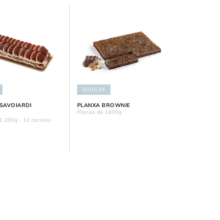
300534
 SAVOIARDI
PLANXA BROWNIE
Planxa de 1800g
 1.200g - 12 racions