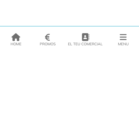
HOME
PROMOS
EL TEU COMERCIAL
MENU
EMPRESA
PRODUCTES
CATÀLEGS
INSPIRA’T
PREMSA
CONTACTE
DEL MORAL Congelats C/Migdia 3 - 5, 17458 - Fornells de la Selva -
Telf:
972
47
61 51
Àrea Clients
|
Cistella
|
Política de cookies
|
Política de
privacitat
|
Avís legal
|
Avís Imatges
|
Xarxes Socials
DISSENY WEB
VITI