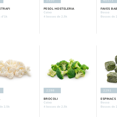
2320
40171
XTRAFI
PESOL HOSTELERIA
FAVES BA
Caixa
Bossa
 d'1k
4 bosses de 2,5k
Bosses de 2
2298
2291
L
BROCOLI
ESPINACS
Caixa
Bossa
de 2,5k
4 bosses de 2,5k
Bosses de 2