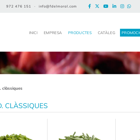
972 476 151
·
info@fdelmoral.com
INICI
EMPRESA
PRODUCTES
CATÀLEG
PROMOCI
. clàssiques
. CLÀSSIQUES