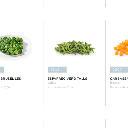
2316
2307
 BRUSEL·LES
ESPÀRREC VERD TALLS
CARBASS
Caixa
Bossa
de 2,5k
4 bosses de 2,5k
Bosses de 2