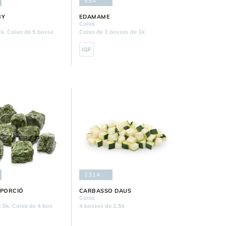
854
BY
EDAMAME
Caixa
k. Caixa de 5 bosse
Caixa de 3 bosses de 1k
2314
 PORCIÓ
CARBASSO DAUS
Caixa
,5k. Caixa de 4 bos
4 bosses de 2.5k