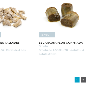
876U
ES TALLADES
ESCARXOFA FLOR CONFITADA
Safata
,5k. Caixa de 4 bos
Safata de 1.550k - 20 u/safata - 4
safates/caixa
1
2