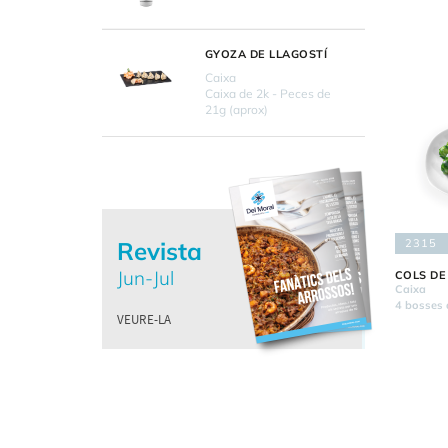
GYOZA DE LLAGOSTÍ
Caixa
Caixa de 2k - Peces de
21g (aprox)
Revista
2315
Jun-Jul
COLS DE
Caixa
4 bosses 
VEURE-LA