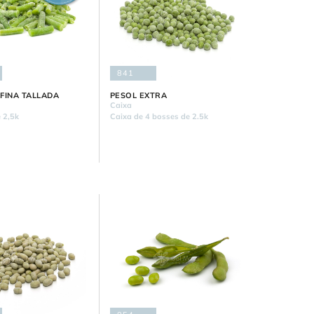
841
FINA TALLADA
PESOL EXTRA
Caixa
 2,5k
Caixa de 4 bosses de 2.5k