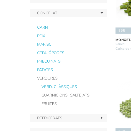
CONGELAT
CARN
855
PEIX
MONGET
MARISC
Caixa
Caixa de 
CEFALÓPODES
PRECUINATS
PATATES
VERDURES
VERD. CLÀSSIQUES
GUARNICIONS I SALTEJATS
FRUITES
REFRIGERATS