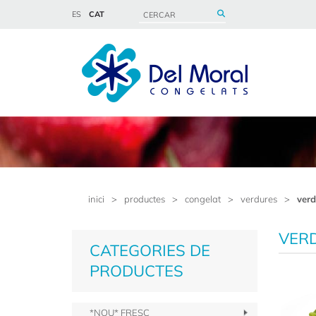
ES
CAT
inici
>
productes
>
congelat
>
verdures
>
verd
VERD
CATEGORIES DE
PRODUCTES
*NOU* FRESC