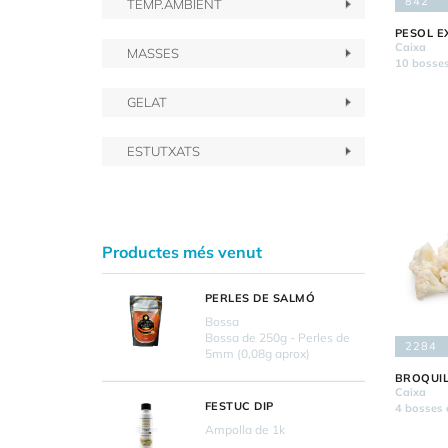
842
TEMP.AMBIENT
PESOL E
Caixa
MASSES
10 bosses
GELAT
ESTUTXATS
Productes més venut
PERLES DE SALMÓ
Bossa
Bossa de 250g - Perles de
2284
5mm (0,08g aprox)
BROQUI
Caixa
FESTUC DIP
4 bosses 
Ampolla de 1k