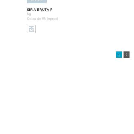
30230
SIPIA BRUTA P
Kg
Caixa de 6k (aprox)
1
2