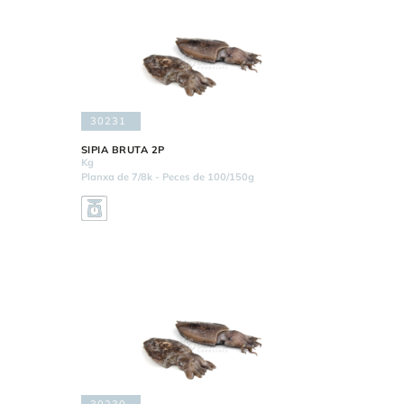
30231
SIPIA BRUTA 2P
Kg
Planxa de 7/8k - Peces de 100/150g