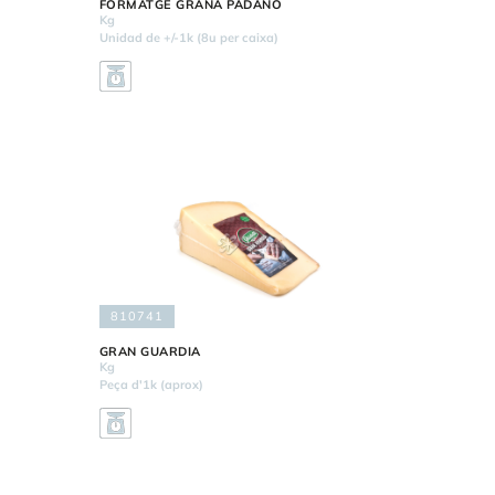
FORMATGE GRANA PADANO
Kg
Unidad de +/-1k (8u per caixa)
810741
GRAN GUARDIA
Kg
Peça d'1k (aprox)