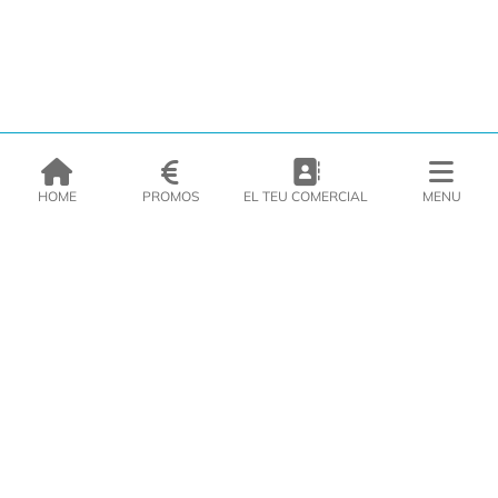
HOME
PROMOS
EL TEU COMERCIAL
MENU
EMPRESA
PRODUCTES
CATÀLEGS
INSPIRA’T
PREMSA
CONTACTE
DEL MORAL Congelats C/Migdia 3 - 5, 17458 - Fornells de la Selva -
Telf:
972
47
61 51
Àrea Clients
|
Cistella
|
Política de cookies
|
Política de
privacitat
|
Avís legal
|
Avís Imatges
|
Xarxes Socials
DISSENY WEB
VITI