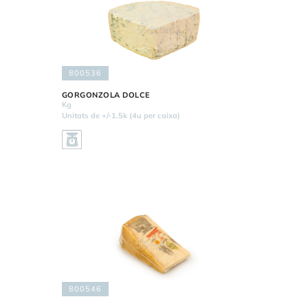
800536
GORGONZOLA DOLCE
Kg
Unitats de +/-1.5k (4u per caixa)
800546