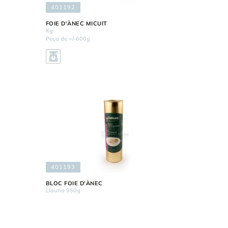
401192
FOIE D'ÀNEC MICUIT
Kg
Peça de +/-600g
401193
BLOC FOIE D'ÀNEC
Llauna 950g