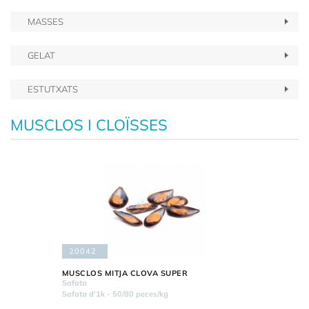
MASSES
GELAT
ESTUTXATS
MUSCLOS I CLOÏSSES
20042
MUSCLOS MITJA CLOVA SUPER
Safata
Safata d'1k - 50/80 peces/kg