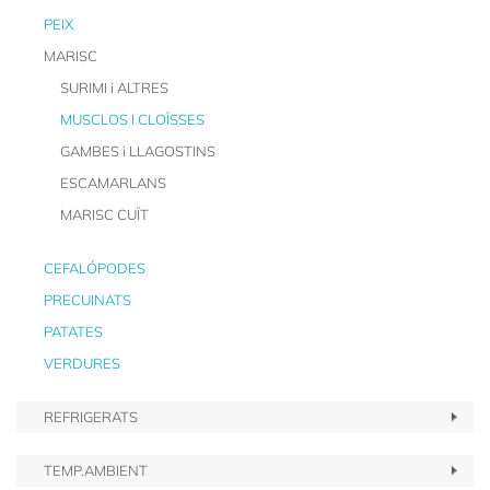
PEIX
MARISC
SURIMI i ALTRES
MUSCLOS I CLOÏSSES
GAMBES i LLAGOSTINS
ESCAMARLANS
MARISC CUÏT
CEFALÓPODES
PRECUINATS
PATATES
VERDURES
REFRIGERATS
TEMP.AMBIENT