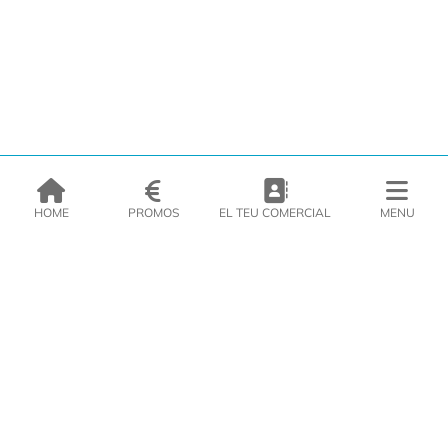
HOME
PROMOS
EL TEU COMERCIAL
MENU
EMPRESA
PRODUCTES
CATÀLEGS
INSPIRA’T
PREMSA
CONTACTE
DEL MORAL Congelats C/Migdia 3 - 5, 17458 - Fornells de la Selva -
Telf:
972
47
61 51
Àrea Clients
|
Cistella
|
Política de cookies
|
Política de
privacitat
|
Avís legal
|
Avís Imatges
|
Xarxes Socials