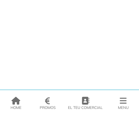
HOME
PROMOS
EL TEU COMERCIAL
MENU
EMPRESA
PRODUCTES
CATÀLEGS
INSPIRA’T
PREMSA
CONTACTE
DEL MORAL Congelats C/Migdia 3 - 5, 17458 - Fornells de la Selva -
Telf:
972
47
61 51