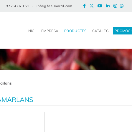
972 476 151
·
info@fdelmoral.com
INICI
EMPRESA
PRODUCTES
CATÀLEG
PROMOCI
arlans
AMARLANS