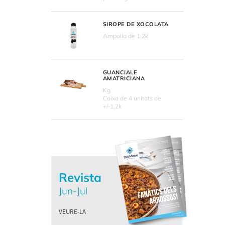
SIROPE DE XOCOLATA
Ampolla de 1,2k
GUANCIALE
AMATRICIANA
Kg
Caixa de 4 unitats de
+/-1,2k
Revista
Jun-Jul
VEURE-LA