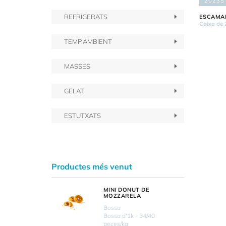
20235
REFRIGERATS
ESCAMAR
Caixa de 
TEMP.AMBIENT
MASSES
GELAT
ESTUTXATS
Productes més venut
MINI DONUT DE
MOZZARELA
Bossa
Bossa d'1k - 34/40
peces/kg