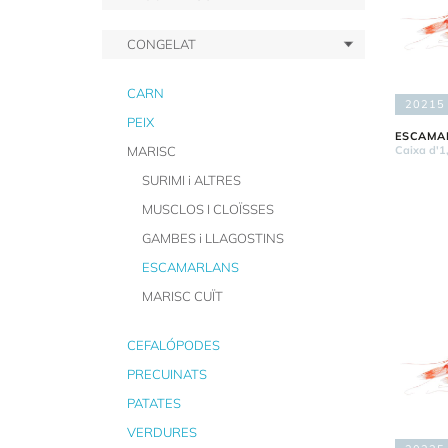
CONGELAT
CARN
20215
PEIX
ESCAMAR
MARISC
Caixa d'1
SURIMI i ALTRES
MUSCLOS I CLOÏSSES
GAMBES i LLAGOSTINS
ESCAMARLANS
MARISC CUÏT
CEFALÓPODES
PRECUINATS
PATATES
VERDURES