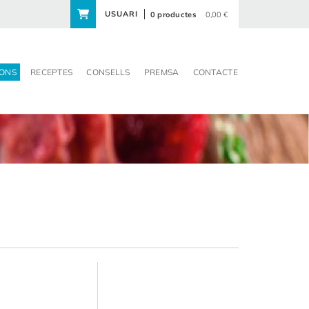
USUARI
0 productes
0,00 €
ONS
RECEPTES
CONSELLS
PREMSA
CONTACTE