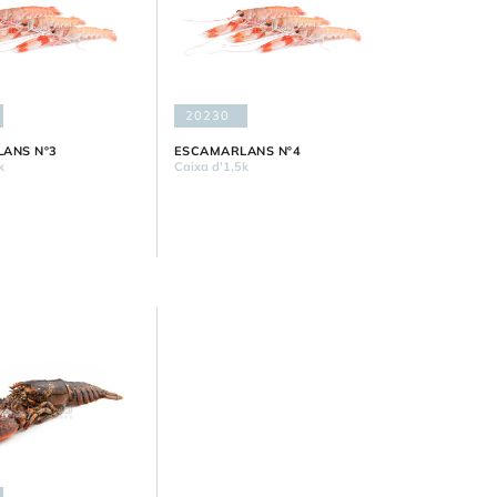
20230
ANS Nº3
ESCAMARLANS Nº4
k
Caixa d'1,5k