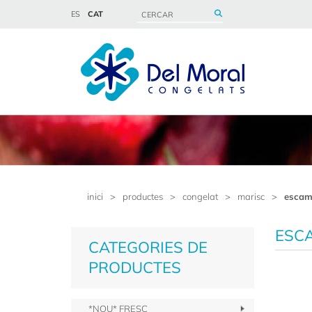
ES
CAT
inici
>
productes
>
congelat
>
marisc
>
escam
ESC
CATEGORIES DE
PRODUCTES
*NOU* FRESC