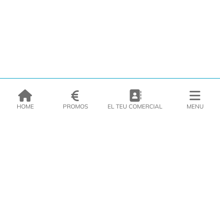
HOME
PROMOS
EL TEU COMERCIAL
MENU
EMPRESA
PRODUCTES
CATÀLEGS
INSPIRA’T
PREMSA
CONTACTE
DEL MORAL Congelats C/Migdia 3 - 5, 17458 - Fornells de la Selva -
Telf:
972
47
61 51
Àrea Clients
|
Cistella
|
Política de cookies
|
Política de
privacitat
|
Avís legal
|
Avís Imatges
|
Xarxes Socials