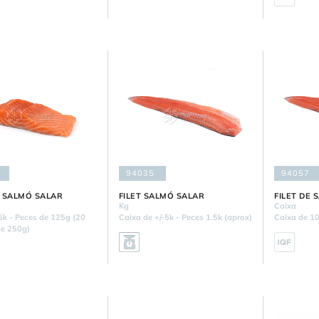
94035
94057
 SALMÓ SALAR
FILET SALMÓ SALAR
FILET DE 
Kg
Caixa
5k - Peces de 125g (20
Caixa de +/-5k - Peces 1.5k (aprox)
Caixa de 1
e 250g)