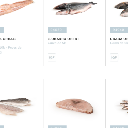
94039
94040
E CORBALL
LLOBARRO OBERT
ORADA O
Caixa de 5k
Caixa de 5
10k - Peces de
g