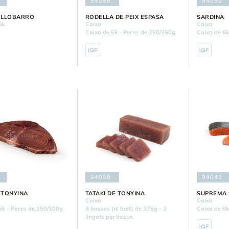
94086
94090
E LLOBARRO
RODELLA DE PEIX ESPASA
SARDINA
5k
Caixa
Caixa
Caixa de 5k - Peces de 250/350g
Caixa de 6k
94058
94042
E TONYINA
TATAKI DE TONYINA
SUPREMA 
Caixa
Caixa
6k - Peces de 150/300g
8 bosses (al buit) de 375g - 2
Caixa de 6k
lingots per bossa