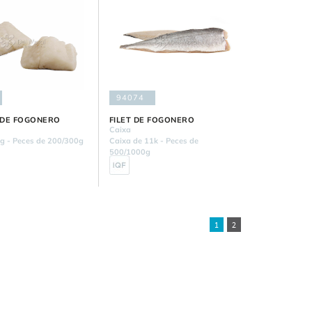
94074
 DE FOGONERO
FILET DE FOGONERO
Caixa
kg - Peces de 200/300g
Caixa de 11k - Peces de
500/1000g
1
2