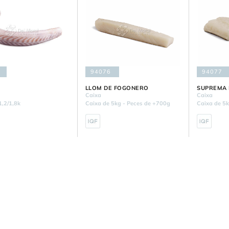
94076
94077
LLOM DE FOGONERO
SUPREMA
Caixa
Caixa
1,2/1,8k
Caixa de 5kg - Peces de +700g
Caixa de 5