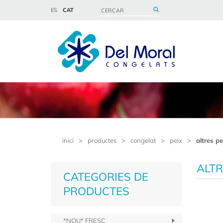
ES
CAT
inici
>
productes
>
congelat
>
peix
>
altres p
ALTR
CATEGORIES DE
PRODUCTES
*NOU* FRESC