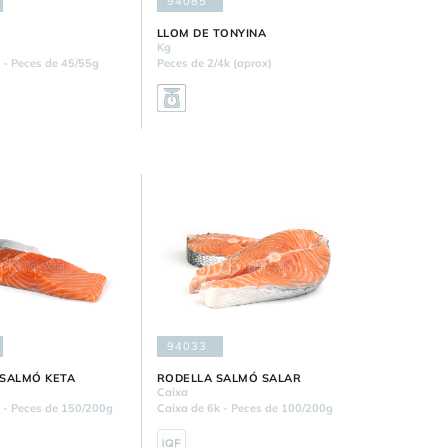
94085
LLOM DE TONYINA
Kg
 - Peces de 45/55g
Peces de 2/4k (aprox)
94033
SALMÓ KETA
RODELLA SALMÓ SALAR
Caixa
 - Peces de 150/200g
Caixa de 6k - Peces de 100/200g