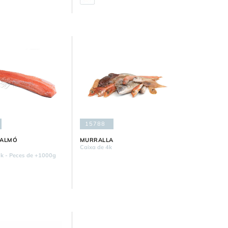
15788
SALMÓ
MURRALLA
Caixa de 4k
0k - Peces de +1000g