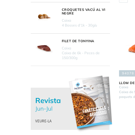
CROQUETES VACÚ AL VI
NEGRE
Caixa
4 Bosses d'1k - 30g/u
FILET DE TONYINA
Caixa
Caixa de 6k - Peces de
150/300g
94078
LLOM DE
Caixa
Caixa de 
paquets d
Revista
Jun-Jul
VEURE-LA