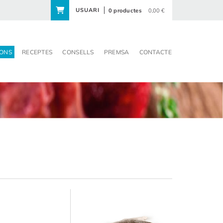
USUARI
0 productes
0,00 €
ONS
RECEPTES
CONSELLS
PREMSA
CONTACTE