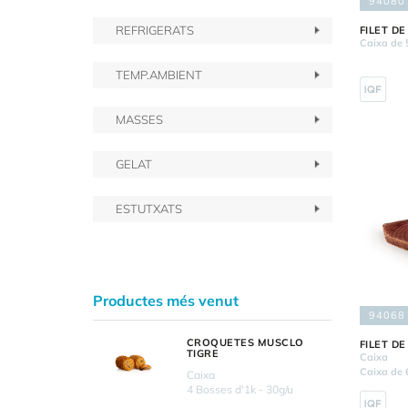
94080
REFRIGERATS
FILET D
Caixa de 
TEMP.AMBIENT
MASSES
GELAT
ESTUTXATS
Productes més venut
94068
CROQUETES MUSCLO
FILET D
TIGRE
Caixa
Caixa de 
Caixa
4 Bosses d'1k - 30g/u