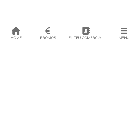
HOME
PROMOS
EL TEU COMERCIAL
MENU
EMPRESA
PRODUCTES
CATÀLEGS
INSPIRA’T
PREMSA
CONTACTE
DEL MORAL Congelats C/Migdia 3 - 5, 17458 - Fornells de la Selva -
Telf:
972
47
61 51
Àrea Clients
|
Cistella
|
Política de cookies
|
Política de
privacitat
|
Avís legal
|
Avís Imatges
|
Xarxes Socials
DISSENY WEB
VITI