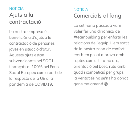
NOTICIA
NOTICIA
Ajuts a la
Comercials al fang
contractació
La setmana passada vam
voler fer una dinàmica de
La nostra empresa és
#teambuilding per enfortir les
beneficiària d'ajuts a la
relacions de l'equip. Hem sortit
contractació de persones
de la nostra zona de confort i
joves en situació d'atur.
ens hem posat a prova amb
Aquests ajuts estan
reptes com el tir amb arc,
subvencionats pel SOC i
orientació pel bosc, ruta amb
finançats al 100% pel Fons
quad i competició per grups. I
Social Europeu com a part de
la veritat és no se'ns ha donat
la resposta de la UE a la
gens malament! 😜
pandèmia de COVID19.