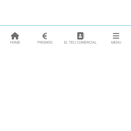
HOME
PROMOS
EL TEU COMERCIAL
MENU
EMPRESA
PRODUCTES
CATÀLEGS
INSPIRA’T
PREMSA
CONTACTE
DEL MORAL Congelats C/Migdia 3 - 5, 17458 - Fornells de la Selva -
Telf:
972
47
61 51
Àrea Clients
|
Cistella
|
Política de cookies
|
Política de
privacitat
|
Avís legal
|
Avís Imatges
|
Xarxes Socials
DISSENY WEB
VITI