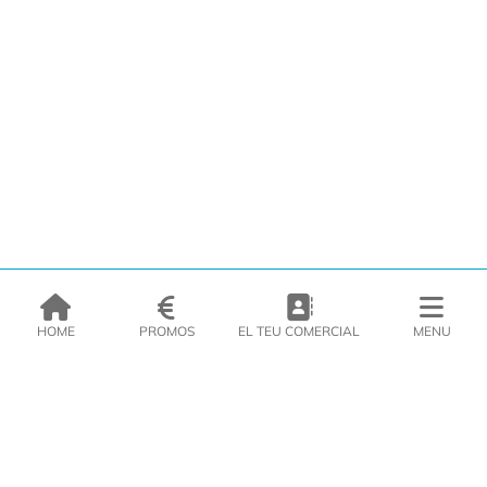
HOME
PROMOS
EL TEU COMERCIAL
MENU
EMPRESA
PRODUCTES
CATÀLEGS
INSPIRA’T
PREMSA
CONTACTE
DEL MORAL Congelats C/Migdia 3 - 5, 17458 - Fornells de la Selva -
Telf:
972
47
61 51