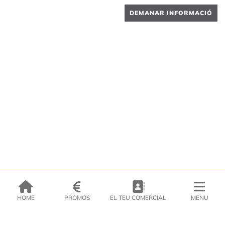
DEMANAR INFORMACIÓ
HOME
PROMOS
EL TEU COMERCIAL
MENU
EMPRESA
PRODUCTES
CATÀLEGS
INSPIRA’T
PREMSA
CONTACTE