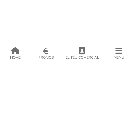
HOME
PROMOS
EL TEU COMERCIAL
MENU
EMPRESA
PRODUCTES
CATÀLEGS
INSPIRA’T
PREMSA
CONTACTE
DEL MORAL Congelats C/Migdia 3 - 5, 17458 - Fornells de la Selva -
Telf:
972
47
61 51
Àrea Clients
|
Cistella
|
Política de cookies
|
Política de
privacitat
|
Avís legal
|
Avís Imatges
|
Xarxes Socials