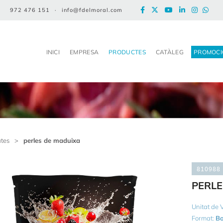
972 476 151
·
info@fdelmoral.com
INICI
EMPRESA
PRODUCTES
CATÀLEG
PROMOCI
ates
>
perles de maduixa
810988
PERLE
Unitat de
Format:
Bo