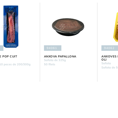
94061
94062
E POP CUIT
ANXOVA PAPALLONA
ANXOVES 
OLI
Safata de 325g
Safata
10 peces de 200/300g
50 filets
Safata de 5