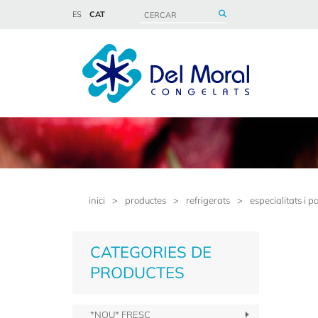
ES
CAT
inici
>
productes
>
refrigerats
>
especialitats i p
CATEGORIES DE
PRODUCTES
*NOU* FRESC