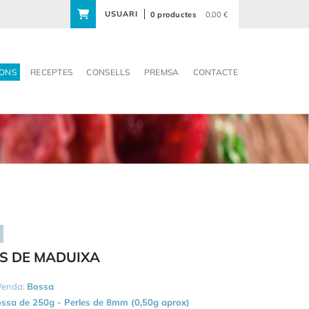
USUARI
0 productes
0,00 €
ONS
RECEPTES
CONSELLS
PREMSA
CONTACTE
S DE MADUIXA
 Venda:
Bossa
ssa de 250g - Perles de 8mm (0,50g aprox)