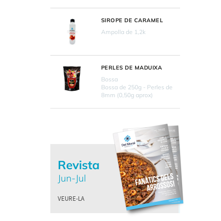
SIROPE DE CARAMEL
Ampolla de 1,2k
PERLES DE MADUIXA
Bossa
Bossa de 250g - Perles de
8mm (0,50g aprox)
Revista
Jun-Jul
VEURE-LA