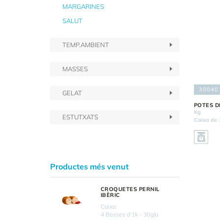
MARGARINES
SALUT
TEMP.AMBIENT
MASSES
30040
GELAT
POTES D
Kg
ESTUTXATS
Caixa de 
Productes més venut
CROQUETES PERNIL
IBÈRIC
Caixa
4 Bosses d'1k - 30g/u