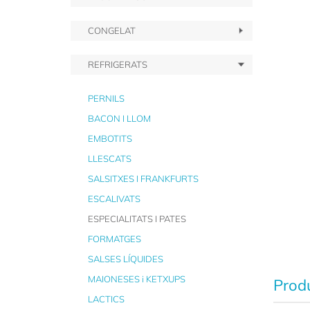
CONGELAT
REFRIGERATS
PERNILS
BACON I LLOM
EMBOTITS
LLESCATS
SALSITXES I FRANKFURTS
ESCALIVATS
ESPECIALITATS I PATES
FORMATGES
SALSES LÍQUIDES
MAIONESES i KETXUPS
Produ
LACTICS