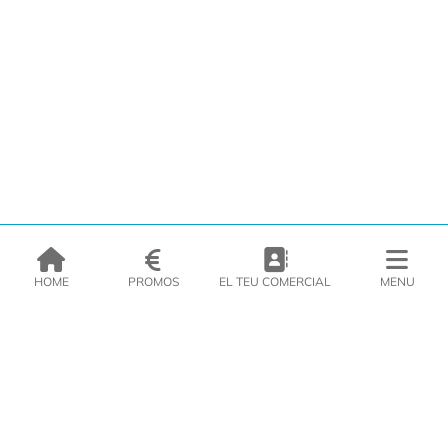
HOME
PROMOS
EL TEU COMERCIAL
MENU
EMPRESA
PRODUCTES
CATÀLEGS
INSPIRA’T
PREMSA
CONTACTE
DEL MORAL Congelats C/Migdia 3 - 5, 17458 - Fornells de la Selva -
Telf:
972
47
61 51