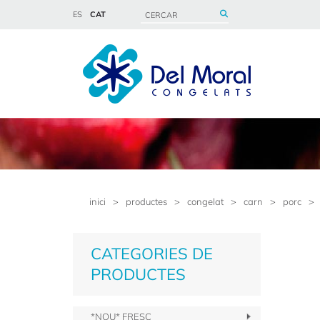
ES
CAT
inici
>
productes
>
congelat
>
carn
>
porc
>
CATEGORIES DE
PRODUCTES
*NOU* FRESC