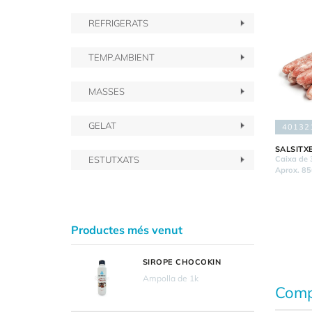
REFRIGERATS
TEMP.AMBIENT
MASSES
GELAT
40132
SALSITX
Caixa de 
ESTUTXATS
Aprox. 85
Productes més venut
SIROPE CHOCOKIN
Ampolla de 1k
Comp