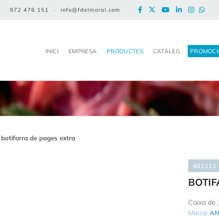
972 476 151
·
info@fdelmoral.com
INICI
EMPRESA
PRODUCTES
CATÀLEG
PROMOCI
botifarra de pages extra
401212
BOTIF
Caixa de 
Marca:
AN