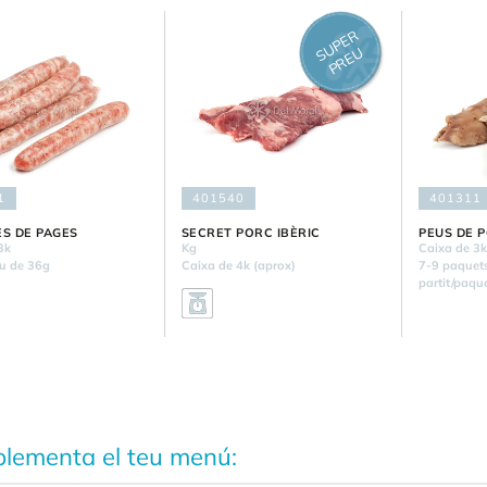
U
P
E
R
P
R
E
S
U
1
401540
401311
ES DE PAGES
SECRET PORC IBÈRIC
PEUS DE 
3k
Kg
Caixa de 3
u de 36g
Caixa de 4k (aprox)
7-9 paquets
partit/paqu
lementa el teu menú: