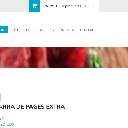
USUARI
0 productes
0,00 €
ONS
RECEPTES
CONSELLS
PREMSA
CONTACTE
ARRA DE PAGES EXTRA
3k
EDILCO