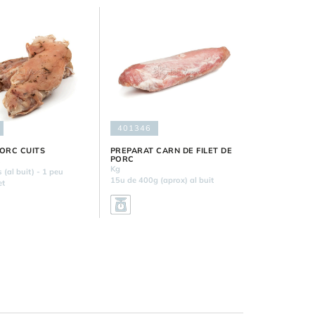
401346
PORC CUITS
PREPARAT CARN DE FILET DE
PORC
k
Kg
 (al buit) - 1 peu
15u de 400g (aprox) al buit
et