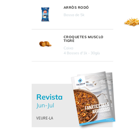
ARRÒS RODÓ
Bossa de 5k
CROQUETES MUSCLO
TIGRE
Caixa
4 Bosses d'1k - 30g/u
Revista
Jun-Jul
VEURE-LA