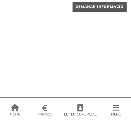
DEMANAR INFORMACIÓ
HOME
PROMOS
EL TEU COMERCIAL
MENU
EMPRESA
PRODUCTES
CATÀLEGS
INSPIRA’T
PREMSA
CONTACTE