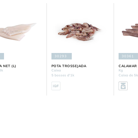
30293
30361
 NET (L)
POTA TROSSEJADA
CALAMAR 
8k
Caixa
Kg
5 bosses d'1k
Caixa de 5k