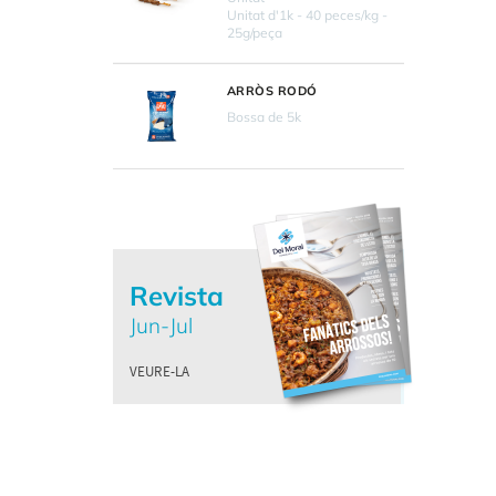
Unitat d'1k - 40 peces/kg -
25g/peça
ARRÒS RODÓ
Bossa de 5k
Revista
Jun-Jul
VEURE-LA