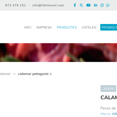
972 476 151
·
info@fdelmoral.com
INICI
EMPRESA
PRODUCTES
CATÀLEG
PROMOCI
alamar
>
calamar patagonic c
30359
CALA
Peces de 
Marca:
AN