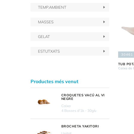
TEMP.AMBIENT
MASSES
GELAT
ESTUTXATS
30461
TUB POTA
Caixa de 
Productes més venut
CROQUETES VACÚ AL VI
NEGRE
Caixa
4 Bosses d'1k - 30g/u
BROCHETA YAKITORI
Unitat