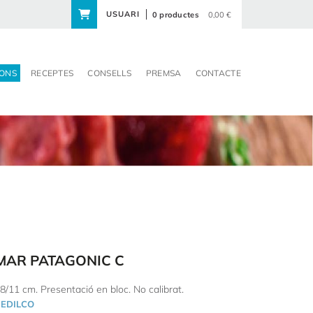
USUARI
0 productes
0,00 €
ONS
RECEPTES
CONSELLS
PREMSA
CONTACTE
MAR PATAGONIC C
8/11 cm. Presentació en bloc. No calibrat.
EDILCO