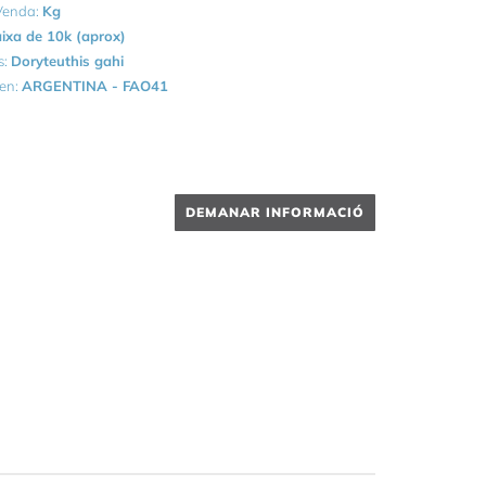
 Venda:
Kg
ixa de 10k (aprox)
s:
Doryteuthis gahi
gen:
ARGENTINA - FAO41
DEMANAR INFORMACIÓ