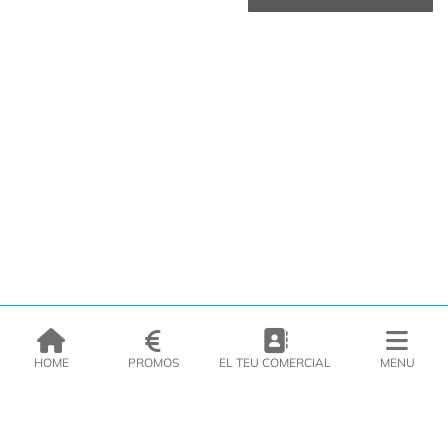
HOME
PROMOS
EL TEU COMERCIAL
MENU
EMPRESA
PRODUCTES
CATÀLEGS
INSPIRA’T
PREMSA
CONTACTE
DEL MORAL Congelats C/Migdia 3 - 5, 17458 - Fornells de la Selva -