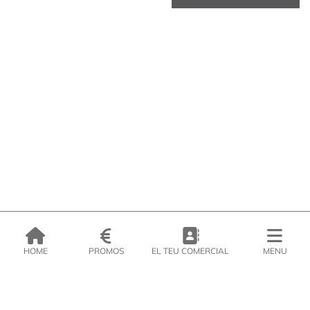
HOME
PROMOS
EL TEU COMERCIAL
MENU
EMPRESA
PRODUCTES
CATÀLEGS
INSPIRA’T
PREMSA
CONTACTE
DEL MORAL Congelats C/Migdia 3 - 5, 17458 - Fornells de la Selva -