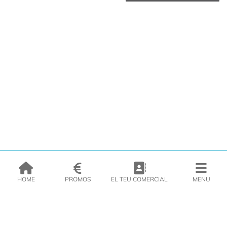
HOME
PROMOS
EL TEU COMERCIAL
MENU
EMPRESA
PRODUCTES
CATÀLEGS
INSPIRA’T
PREMSA
CONTACTE
DEL MORAL Congelats C/Migdia 3 - 5, 17458 - Fornells de la Selva -
Telf:
972
47
61 51