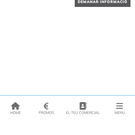
DEMANAR INFORMACIÓ
HOME
PROMOS
EL TEU COMERCIAL
MENU
EMPRESA
PRODUCTES
CATÀLEGS
INSPIRA’T
PREMSA
CONTACTE
DEL MORAL Congelats C/Migdia 3 - 5, 17458 - Fornells de la Selva -