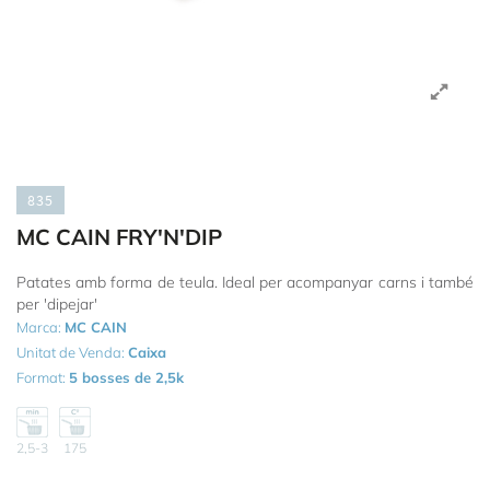
835
MC CAIN FRY'N'DIP
Patates amb forma de teula. Ideal per acompanyar carns i també
per 'dipejar'
Marca:
MC CAIN
Unitat de Venda:
Caixa
Format:
5 bosses de 2,5k
2,5-3
175