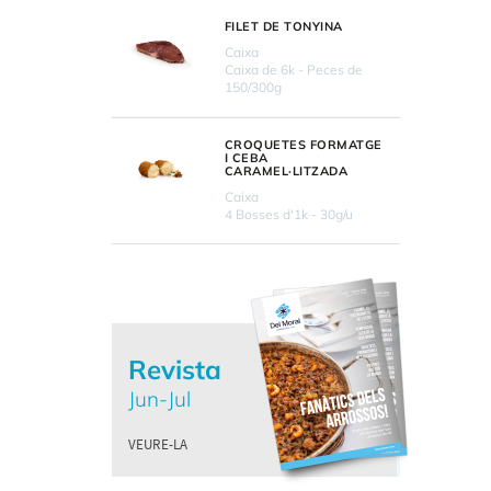
FILET DE TONYINA
Caixa
Caixa de 6k - Peces de
150/300g
CROQUETES FORMATGE
I CEBA
CARAMEL·LITZADA
Caixa
4 Bosses d'1k - 30g/u
Revista
Jun-Jul
VEURE-LA