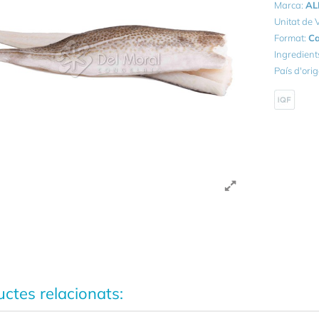
Marca:
AL
Unitat de
Format:
Ca
Ingredient
País d'ori
ctes relacionats: