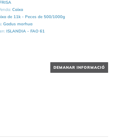
FRISA
 Venda:
Caixa
ixa de 11k - Peces de 500/1000g
s:
Gadus morhua
gen:
ISLANDIA - FAO 61
DEMANAR INFORMACIÓ