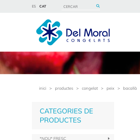
ES
CAT
inici
>
productes
>
congelat
>
peix
>
bacallà
CATEGORIES DE
PRODUCTES
*NOU* FRESC