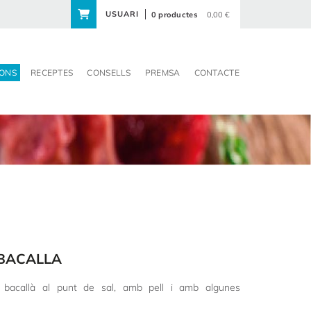
USUARI
0 productes
0,00 €
ONS
RECEPTES
CONSELLS
PREMSA
CONTACTE
 BACALLA
e bacallà al punt de sal, amb pell i amb algunes