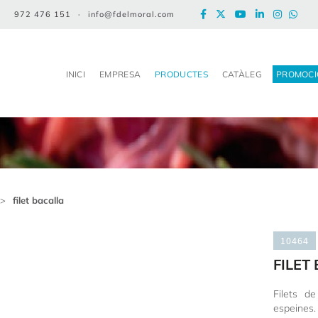
972 476 151
·
info@fdelmoral.com
INICI
EMPRESA
PRODUCTES
CATÀLEG
PROMOCI
>
filet bacalla
10464
FILET
Filets d
espeines.