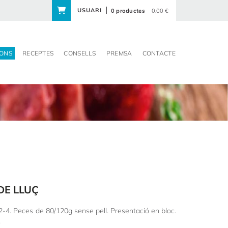
USUARI
0 productes
0,00 €
ONS
RECEPTES
CONSELLS
PREMSA
CONTACTE
 DE LLUÇ
 2-4. Peces de 80/120g sense pell. Presentació en bloc.
.