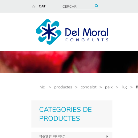
ES
CAT
inici
>
productes
>
congelat
>
peix
>
lluç
>
f
CATEGORIES DE
PRODUCTES
*NOU* FRESC