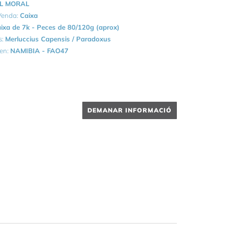
L MORAL
 Venda:
Caixa
ixa de 7k - Peces de 80/120g (aprox)
s:
Merluccius Capensis / Paradoxus
gen:
NAMIBIA - FAO47
DEMANAR INFORMACIÓ