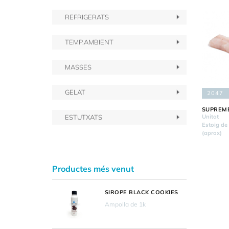
REFRIGERATS
TEMP.AMBIENT
MASSES
GELAT
2047
SUPREME
Unitat
ESTUTXATS
Estoig de
(aprox)
Productes més venut
SIROPE BLACK COOKIES
Ampolla de 1k