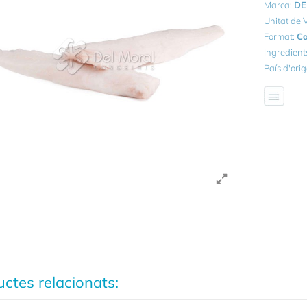
Marca:
DE
Unitat de
Format:
Ca
Ingredient
País d'ori
ctes relacionats: