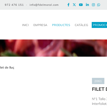
972 476 151
·
info@fdelmoral.com
INICI
EMPRESA
PRODUCTES
CATÀLEG
PROMOCI
ilet de lluç
2061
FILET
Nº1 Talla
Interfoliat