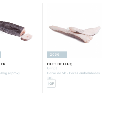
2056
CER
FILET DE LLUÇ
Unitat
50kg (aprox)
Caixa de 5k - Peces embolidades
1x1