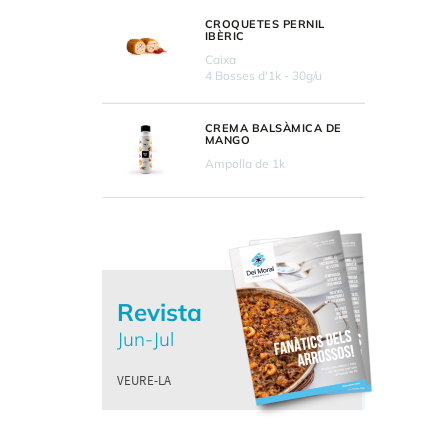
CROQUETES PERNIL
IBÈRIC
Caixa
4 Bosses d'1k - 30g/u
CREMA BALSÀMICA DE
MANGO
Ampolla de 1k
Revista
Jun-Jul
VEURE-LA