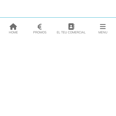
HOME
PROMOS
EL TEU COMERCIAL
MENU
EMPRESA
PRODUCTES
CATÀLEGS
INSPIRA’T
PREMSA
CONTACTE
DEL MORAL Congelats C/Migdia 3 - 5, 17458 - Fornells de la Selva -
Telf:
972
47
61 51
Àrea Clients
|
Cistella
|
Política de cookies
|
Política de
privacitat
|
Avís legal
|
Avís Imatges
|
Xarxes Socials
DISSENY WEB
VITI