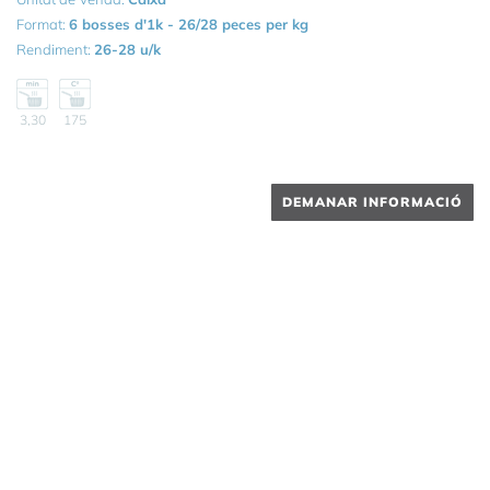
Format:
6 bosses d'1k - 26/28 peces per kg
Rendiment:
26-28 u/k
3,30
175
DEMANAR INFORMACIÓ