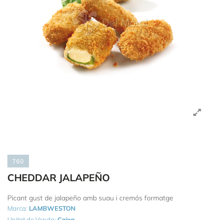
760
CHEDDAR JALAPEÑO
Picant gust de jalapeño amb suau i cremós formatge
Marca:
LAMBWESTON
Unitat de Venda:
Caixa