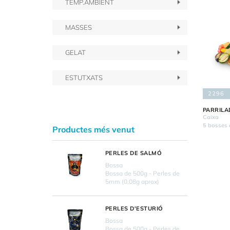
TEMP.AMBIENT
MASSES
GELAT
ESTUTXATS
2296
PARRILA
Caixa
5 bosses 
Productes més venut
PERLES DE SALMÓ
Bossa
Bossa de 500g - Perles de
5mm (0,08g aprox)
PERLES D'ESTURIÓ
Bossa
Bossa de 500g - Perles de