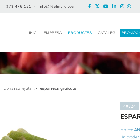
972 476 151
·
info@fdelmoral.com
INICI
EMPRESA
PRODUCTES
CATÀLEG
PROMOCI
nicions i saltejats
>
esparrecs gruixuts
40324
ESPA
Marca:
AN
Unitat de