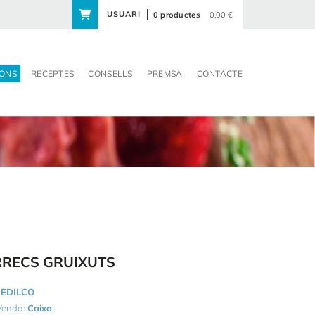
USUARI
0 productes
0,00 €
ONS
RECEPTES
CONSELLS
PREMSA
CONTACTE
RRECS GRUIXUTS
EDILCO
 Venda:
Caixa