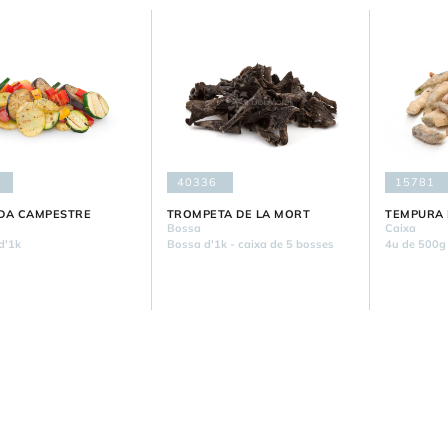
40336
15781
DA CAMPESTRE
TROMPETA DE LA MORT
TEMPURA 
Bossa
Caixa
d'1k
Bossa d'1k - caixa de 5 bosses
4u de 500g