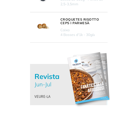
2,5-3,5mm
CROQUETES RISOTTO
CEPS I PARMESÀ
Caixa
4 Bosses d'1k - 30g/u
Revista
Jun-Jul
VEURE-LA