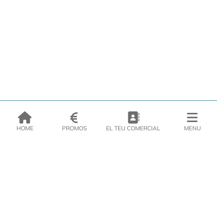
HOME
PROMOS
EL TEU COMERCIAL
MENU
EMPRESA
PRODUCTES
CATÀLEGS
INSPIRA’T
PREMSA
CONTACTE
DEL MORAL Congelats C/Migdia 3 - 5, 17458 - Fornells de la Selva -
Telf:
972
47
61 51