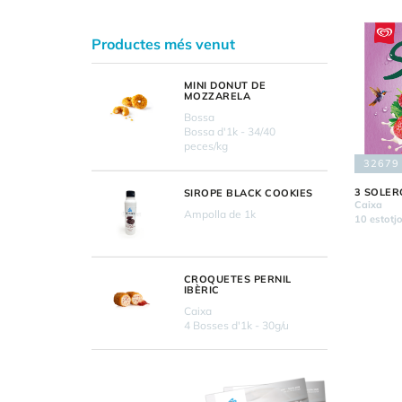
Productes més venut
MINI DONUT DE
MOZZARELA
Bossa
Bossa d'1k - 34/40
peces/kg
32679
3 SOLER
SIROPE BLACK COOKIES
Caixa
Ampolla de 1k
10 estotjo
CROQUETES PERNIL
IBÈRIC
Caixa
4 Bosses d'1k - 30g/u