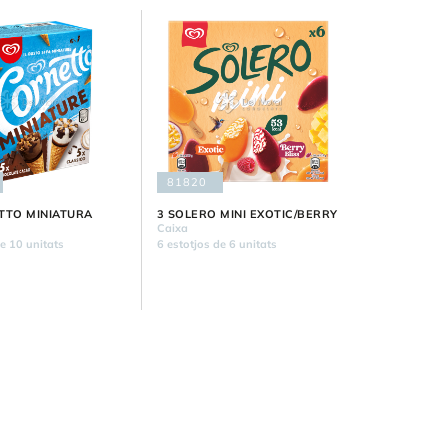
81820
TTO MINIATURA
3 SOLERO MINI EXOTIC/BERRY
Caixa
de 10 unitats
6 estotjos de 6 unitats