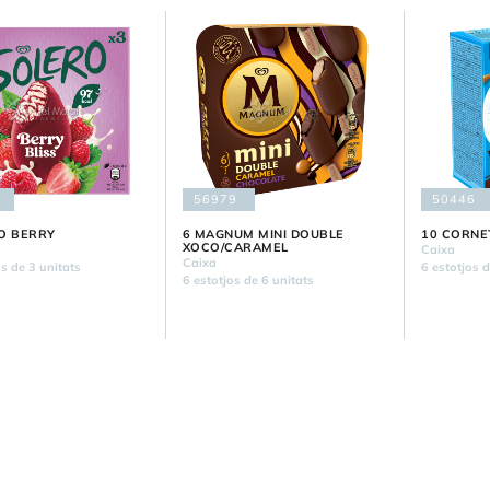
56979
50446
O BERRY
6 MAGNUM MINI DOUBLE
10 CORNE
XOCO/CARAMEL
Caixa
Caixa
s de 3 unitats
6 estotjos 
6 estotjos de 6 unitats