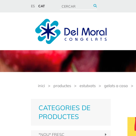
ES
CAT
inici
>
productes
>
estutxats
>
gelats a casa
>
CATEGORIES DE
PRODUCTES
*NOU* FRESC