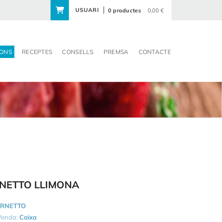
USUARI
0 productes
0,00 €
ONS
RECEPTES
CONSELLS
PREMSA
CONTACTE
NETTO LLIMONA
RNETTO
 Venda:
Caixa