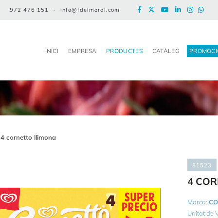
972 476 151
·
info@fdelmoral.com
INICI
EMPRESA
PRODUCTES
CATÀLEG
PROMOCI
4 cornetto llimona
81523
4 COR
Marca:
CO
Unitat de