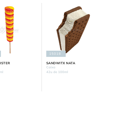
15018
ISTER
SANDWITX NATA
Caixa
ml
42u de 100ml