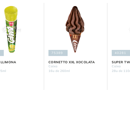
75389
40281
 LLIMONA
CORNETTO XXL XOCOLATA
SUPER TW
Caixa
Caixa
05ml
16u de 260ml
28u de 110