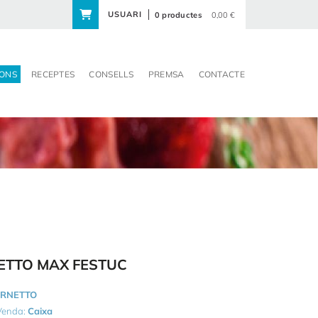
USUARI
0 productes
0,00 €
ONS
RECEPTES
CONSELLS
PREMSA
CONTACTE
ETTO MAX FESTUC
RNETTO
 Venda:
Caixa