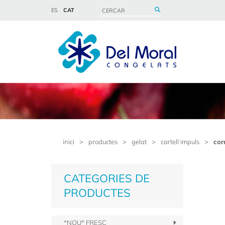
ES
CAT
inici
>
productes
>
gelat
>
cartell impuls
>
cor
CATEGORIES DE
PRODUCTES
*NOU* FRESC