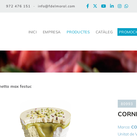
972 476 151
·
info@fdelmoral.com
INICI
EMPRESA
PRODUCTES
CATÀLEG
PROMOCI
netto max festuc
80993
CORN
Marca:
CO
Unitat de