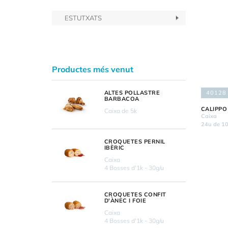
ESTUTXATS
Productes més venut
40128
ALTES POLLASTRE
BARBACOA
CALIPPO
Caixa de 5k
Caixa
24u de 1
CROQUETES PERNIL
IBÈRIC
Caixa
4 Bosses d'1k - 30g/u
CROQUETES CONFIT
D'ÀNEC I FOIE
Caixa
4 Bosses d'1k - 30g/u