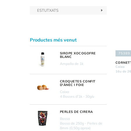
ESTUTXATS
Productes més venut
75389
SIROPE XOCOGOFRE
BLANC
CORNETT
Ampolla de 1k
Caixa
16u de 2
CROQUETES CONFIT
D'ÀNEC I FOIE
Caixa
4 Bosses d'1k - 30g/u
PERLES DE CIRERA
Bossa
Bossa de 250g - Perles de
8mm (0,50g aprox)