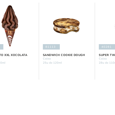
81113
40281
O XXL XOCOLATA
SANDWICH COOKIE DOUGH
SUPER TW
Caixa
Caixa
60ml
25u de 120ml
28u de 110