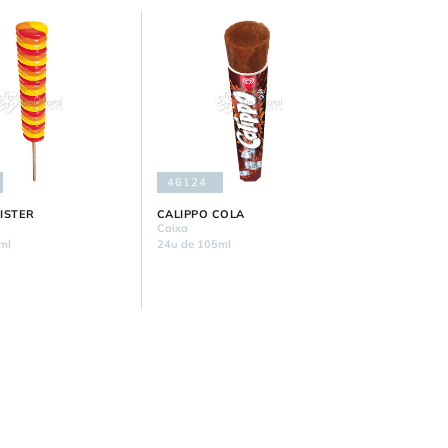
46124
ISTER
CALIPPO COLA
Caixa
ml
24u de 105ml