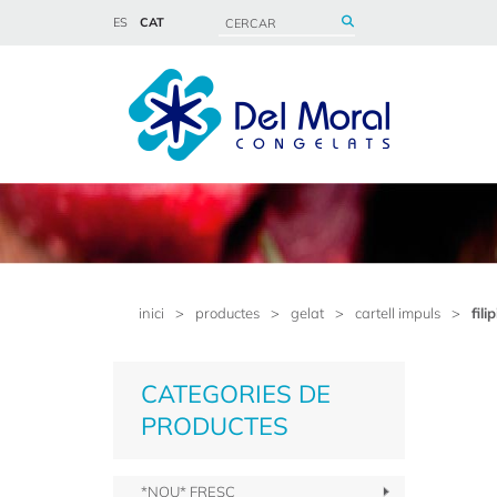
ES
CAT
inici
>
productes
>
gelat
>
cartell impuls
>
fil
CATEGORIES DE
PRODUCTES
*NOU* FRESC