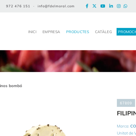
972 476 151
·
info@fdelmoral.com
INICI
EMPRESA
PRODUCTES
CATÀLEG
PROMOCI
ipinos bombó
67809
FILIP
Marca:
CO
Unitat de