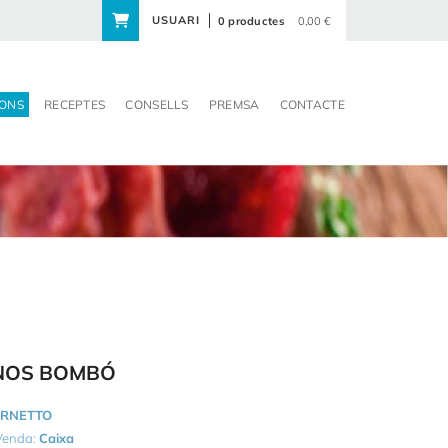
USUARI
0 productes
0,00 €
ONS
RECEPTES
CONSELLS
PREMSA
CONTACTE
INOS BOMBÓ
RNETTO
 Venda:
Caixa